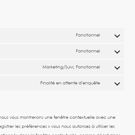
Fonctionnel
Consent
to
Fonctionnel
Consent
service
to
wordpress
Marketing/Suivi, Fonctionnel
Consent
service
to
complianz
Finalité en attente d’enquête
Consent
service
to
facebook
service
divers
s, nous vous montrerons une fenêtre contextuelle avec une
gistrer les préférences » vous nous autorisez à utiliser les