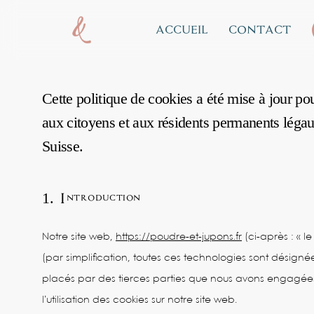
Skip
accueil
contact
to
main
content
Cette politique de cookies a été mise à jour pou
aux citoyens et aux résidents permanents lég
Suisse.
1. Introduction
Notre site web,
https://poudre-et-jupons.fr
(ci-après : « le
(par simplification, toutes ces technologies sont désigné
placés par des tierces parties que nous avons engagée
l’utilisation des cookies sur notre site web.