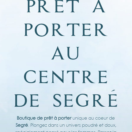
p
r
ê
t
à
p
o
r
t
e
r
a
u
c
e
n
t
r
e
d
e
s
e
g
r
é
Boutique de prêt à porter
unique au coeur de
Segré
. Plongez dans un univers poudré et doux,